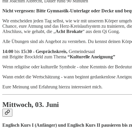
mit Joachim Albrecht, Dauer rund 90 Minuten
Nicht vergessen: Bitte Gymnastik-Unterlage oder Decke und be
Wir entscheiden jeden Tag selbst, wie wir mit unserem Körper umgehe
Chance, eure Atmung und das Herz-Kreislaufsystem zu trainieren, d
Abschluss, wie gehabt, die „
Acht Brokate
“ aus dem Qi Gong.
Alle Übungen sind als Angebot zu verstehen. Du kennst deinen Körper 
14:00
bis
15:30 - Gesprächskreis,
Gemeindesaal
mit Brigitte Brockfeld zum Thema
“Kulturelle Aneignung”
Wenn religiöse oder kulturelle Symbole - ohne Kenntnis der Bedeutu
Wann endet die Wertschätzung - wann beginnt gedankenlose Aneign
Eure Meinung und Erfahrung hierzu interessiert mich.
Mittwoch, 03. Juni
Englisch Kurs I (Anfänger) und Englisch Kurs II pausieren bis 