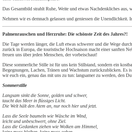
Das Gesamtbild strahlt Ruhe, Weite und etwas Nachdenkliches aus, 
Nehmen wir es demnach gelassen und geniessen die Unendlichkeit. 
Palmenrauschen und Herzruhe: Die schönste Zeit des Jahres?!
Die Tage werden länger, die Luft etwas schwerer und die Wege durch 
zurück in Europa, die touristische Hochsaison macht einer sanften N
freuen uns über jeden Menschen, der vorbeischaut!
Diese sommerliche Stille ist für uns kein Stillstand, sondern ein ko
Begegnungen, Lachen, Tränen und Wachstum zurückzublicken. Es ist di
wir euch ein, genau das mit uns zu tun: langsamer zu werden, den D
Sommerstille
Langsam sinkt die Sonne, golden und schwer,
taucht das Meer in flüssiges Licht.
Die Welt hält den Atem an, nur noch hier und jetzt.
Lass die Seele baumeln wie Wäsche im Wind,
leicht und unbeschwert, ohne Ziel.
Lass die Gedanken ziehen wie Wolken am Himmel,
keine muss bleiben, keine muss gehen.