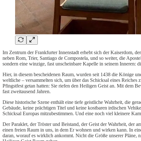
Im Zentrum der Frankfurter Innenstadt erhebt sich der Kaiserdom, de
neben Rom, Trier, Santiago de Compostela, und so weiter, die Aposte
sondern eine winzige, fast unscheinbare Kapelle in seinem Inneren: di
Hier, in diesem bescheidenen Raum, wurden seit 1438 die Könige und 
weltliche – versammelten sich, um über das Schicksal eines Reiches z
Pfingstfest getan hatten: Sie riefen den Heiligen Geist an. Mit de
fast zweitausend Jahren.
Diese historische Szene enthält eine tiefe geistliche Wahrheit, die g
Gebäude, keine prächtigen Titel und keine kostbaren irdischen Vehik
Schicksal Europas mitzubestimmen. Und eine noch viel kleinere Kam
Der Paraklet, der Tröster und Beistand, der Geist der Wahrheit, der 
einen freien Raum in uns, in dem Er wohnen und wirken kann. In einer
daran, worauf es wirklich ankommt. Nicht die Größe unserer Pläne, n