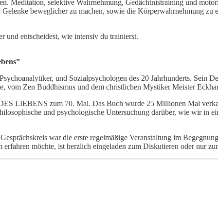
n. Meditation, selektive Wahrnehmung, Gedächtnistraining und motoris
ie Gelenke beweglicher zu machen, sowie die Körperwahrnehmung zu er
und entscheidest, wie intensiv du trainierst.
ebens”
sychoanalytiker, und Sozialpsychologen des 20 Jahrhunderts. Sein Den
, vom Zen Buddhismus und dem christlichen Mystiker Meister Eckhar
DES LIEBENS zum 70. Mal. Das Buch wurde 25 Millionen Mal verkauft 
philosophische und psychologische Untersuchung darüber, wie wir in e
Der Gesprächskreis war die erste regelmäßige Veranstaltung im Bege
 erfahren möchte, ist herzlich eingeladen zum Diskutieren oder nur z