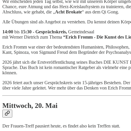
Wir entscheiden jeden Tag selbst, wie wir mit unserem Körper umgehe
Chance, eure Atmung und das Herz-Kreislaufsystem zu trainieren, d
Abschluss, wie gehabt, die „
Acht Brokate
“ aus dem Qi Gong.
Alle Übungen sind als Angebot zu verstehen. Du kennst deinen Körper 
14:00
bis
15:30 - Gesprächskreis,
Gemeindesaal
mit Werner Dietrich zum Thema
“Erich Fromm - Die Kunst des Li
Erich Fromm war einer der bedeutendsten Humanisten, Philosophen, P
Kant, Spinoza, von Sigmund Freud dem Begründer der Psychoanalyse
2026 jährt sich die Erstveröffentlichung seines Buches DIE KUNST 
Sprache. Das Buch ist kein romantischer Ratgeber als vielmehr eine 
können.
2026 feiert auch unser Gesprächskreis sein 15-jähriges Bestehen. 
über viele Jahre geleitet. Wer mehr über das Denken von Erich Fromm
Mittwoch, 20. Mai
Der Frauen-Treff pausiert heute, es findet also kein Treffen statt.