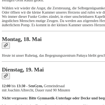
Heiligen Geist Raum geben.
Wählen wir wieder die Angst, die Zerstreuung, die Selbstgenügsamke
Oder öffnen wir die kleine Kammer unseres Herzens und rufen wie die
Wo immer dieser Funke Gottes zündet, in einer unscheinbaren Kapelle
ängstlichen Menschen mutige Zeugen. Da werden aus zögernden Herz
äußerlichem Pomp. Es kommt in der kleinen Kammer unseres Herzens –
Montag, 18. Mai
Heute ist unser Ruhetag, das Begegnungszentrum Pattaya bleibt gesc
Dienstag, 19. Mai
12:00
bis
13:30 - SenGym,
Gemeindesaal
mit Joachim Albrecht, Dauer rund 90 Minuten
Nicht vergessen: Bitte Gymnastik-Unterlage oder Decke und be