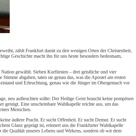
weiht, zählt Frankfurt damit zu den wenigen Orten der Christenheit,
chtige Geschichte macht ihn für uns heute besonders bedeutsam,
ation gewählt. Sieben Kurfürsten – drei geistliche und vier
re Stimme abgaben, taten sie genau das, was die Apostel am ersten
 Beistand und Erleuchtung, genau wie die Jünger im Obergemach vor
Tage, neu aufleuchten sollte: Der Heilige Geist braucht keine pompösen
er genügt. Eine unscheinbare Wahlkapelle reichte aus, um das
 eines Menschen.
keine äußere Pracht. Er sucht Offenheit. Er sucht Demut. Er sucht
hem Glanz geprägt ist, erinnert uns die Frankfurter Wahlkapelle
er die Qualität unseres Lebens und Wirkens, sondern ob wir dem