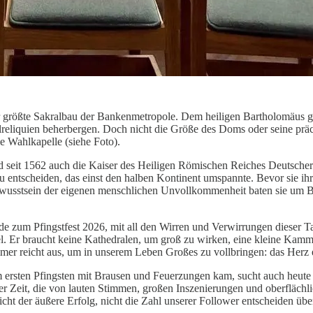
r größte Sakralbau der Bankenmetropole. Dem heiligen Bartholomäus ge
lreliquien beherbergen. Doch nicht die Größe des Doms oder seine prä
e Wahlkapelle (siehe Foto).
seit 1562 auch die Kaiser des Heiligen Römischen Reiches Deutscher N
u entscheiden, das einst den halben Kontinent umspannte. Bevor sie ih
m Bewusstsein der eigenen menschlichen Unvollkommenheit baten sie um
erade zum Pfingstfest 2026, mit all den Wirren und Verwirrungen dieser 
el. Er braucht keine Kathedralen, um groß zu wirken, eine kleine Kamm
mer reicht aus, um in unserem Leben Großes zu vollbringen: das Herz
am ersten Pfingsten mit Brausen und Feuerzungen kam, sucht auch heute 
 Zeit, die von lauten Stimmen, großen Inszenierungen und oberflächlic
icht der äußere Erfolg, nicht die Zahl unserer Follower entscheiden üb