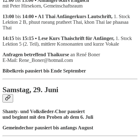
12
:
00
bis
13:00 ▪ Anfänger-Kurs Englisch
mit Peter Hirsekorn, Gemeinschaftsraum
13:00
bis
14:00 ▪ A1 Thai Anfängerkurs Lautschrift,
1. Stock
Lektion 2 B, phuut rueang pratheet Thai, khon Thai lae phaasaa
Thai
14:15
bis
15:15 ▪ Lese Kurs Thaischrift für Anfänger,
1. Stock
Lektion 5 (2. Teil), mittlere Konsonanten und kurze Vokale
Anfragen betreffend Thaikurse
an René Boner
E-Mail: Rene_Boner@hotmail.com
Bibelkreis pausiert bis Ende September
Samstag, 29. Juni
Shanty- und Volkslieder-Chor pausiert
und beginnt mit den Proben ab dem 6. Juli
Gemeindechor pausiert bis anfangs August