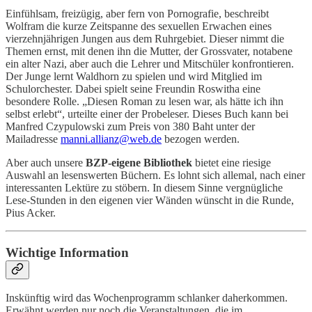
Einfühlsam, freizügig, aber fern von Pornografie, beschreibt
Wolfram die kurze Zeitspanne des sexuellen Erwachen eines
vierzehnjährigen Jungen aus dem Ruhrgebiet. Dieser nimmt die
Themen ernst, mit denen ihn die Mutter, der Grossvater, notabene
ein alter Nazi, aber auch die Lehrer und Mitschüler konfrontieren.
Der Junge lernt Waldhorn zu spielen und wird Mitglied im
Schulorchester. Dabei spielt seine Freundin Roswitha eine
besondere Rolle. „Diesen Roman zu lesen war, als hätte ich ihn
selbst erlebt“, urteilte einer der Probeleser. Dieses Buch kann bei
Manfred Czypulowski zum Preis von 380 Baht unter der
Mailadresse
manni.allianz@web.de
bezogen werden.
Aber auch unsere
BZP-eigene Bibliothek
bietet eine riesige
Auswahl an lesenswerten Büchern. Es lohnt sich allemal, nach einer
interessanten Lektüre zu stöbern. In diesem Sinne vergnügliche
Lese-Stunden in den eigenen vier Wänden wünscht in die Runde,
Pius Acker.
Wichtige Information
Inskünftig wird das Wochenprogramm schlanker daherkommen.
Erwähnt werden nur noch die Veranstaltungen, die im