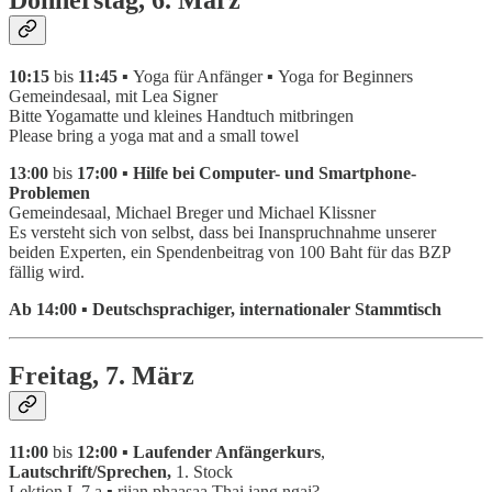
Donnerstag, 6. März
10:15
bis
11:45 ▪
Yoga für Anfänger
▪
Yoga for Beginners
Gemeindesaal, mit Lea Signer
Bitte Yogamatte und kleines Handtuch mitbringen
Please bring a yoga mat and a small towel
13
:
00
bis
17:00 ▪ Hilfe bei Computer- und Smartphone-
Problemen
Gemeindesaal, Michael Breger und Michael Klissner
Es versteht sich von selbst, dass bei Inanspruchnahme unserer
beiden Experten, ein Spendenbeitrag von 100 Baht für das BZP
fällig wird.
Ab 14:00 ▪ Deutschsprachiger, internationaler Stammtisch
Freitag, 7. März
11:00
bis
12:00 ▪ Laufender Anfängerkurs
,
Lautschrift/Sprechen,
1. Stock
Lektion L 7 a
▪
riian phaasaa Thai jang ngai?