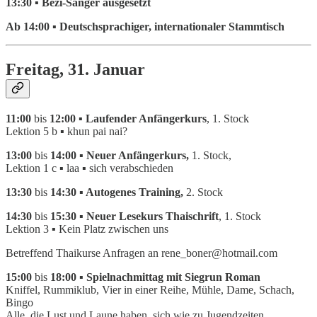
13:30 ▪ Bezi-Sänger ausgesetzt
Ab 14:00 ▪ Deutschsprachiger, internationaler Stammtisch
Freitag, 31. Januar
11:00
bis
12:00 ▪ Laufender Anfängerkurs
,
1. Stock
Lektion 5 b
▪
khun pai nai?
13:00
bis
14:00 ▪ Neuer Anfängerkurs,
1. Stock,
Lektion 1 c ▪ laa ▪ sich verabschieden
13:30
bis
14:30 ▪ Autogenes Training,
2. Stock
14:30
bis
15:30 ▪ Neuer Lesekurs Thaischrift
, 1. Stock
Lektion 3 ▪ Kein Platz zwischen uns
Betreffend Thaikurse Anfragen an rene_boner@hotmail.com
15:00
bis
18:00 ▪ Spielnachmittag mit Siegrun Roman
Kniffel, Rummiklub, Vier in einer Reihe, Mühle, Dame, Schach,
Bingo
Alle, die Lust und Laune haben, sich wie zu Jugendzeiten