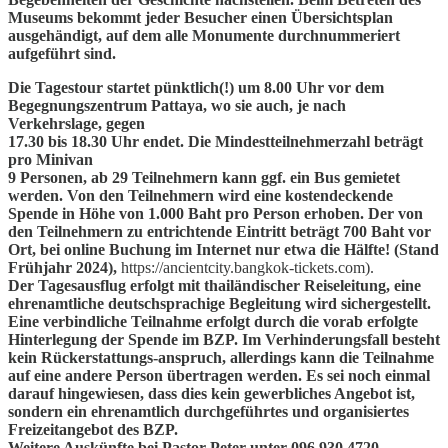
Museums bekommt jeder Besucher einen Übersichtsplan
ausgehändigt, auf dem alle Monumente durchnummeriert
aufgeführt sind.
Die Tagestour startet pünktlich(!) um 8.00 Uhr vor dem
Begegnungszentrum Pattaya, wo sie auch, je nach
Verkehrslage, gegen
17.30 bis 18.30 Uhr endet. Die Mindestteilnehmerzahl beträgt
pro Minivan
9 Personen, ab 29 Teilnehmern kann ggf. ein Bus gemietet
werden. Von den Teilnehmern wird eine kostendeckende
Spende in Höhe von 1.000 Baht pro Person erhoben. Der von
den Teilnehmern zu entrichtende Eintritt beträgt 700 Baht vor
Ort, bei online Buchung im Internet nur etwa die Hälfte! (Stand
Frühjahr 2024),
https://ancientcity.bangkok-tickets.com).
Der Tagesausflug erfolgt mit thailändischer Reiseleitung, eine
ehrenamtliche deutschsprachige Begleitung wird sichergestellt.
Eine verbindliche Teilnahme erfolgt durch die vorab erfolgte
Hinterlegung der Spende im BZP. Im Verhinderungsfall besteht
kein Rückerstattungs-anspruch, allerdings kann die Teilnahme
auf eine andere Person übertragen werden. Es sei noch einmal
darauf hingewiesen, dass dies kein gewerbliches Angebot ist,
sondern ein ehrenamtlich durchgeführtes und organisiertes
Freizeitangebot des BZP.
Weitere Auskünfte bei Pastor Peter unter 096 930 4720.