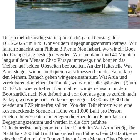
Der Gemeindeausflug startet pünktlich(!) am Dienstag, den
16.12.2025 um 8.45 Uhr vor dem Begegnungszentrum Pattaya. Wir
fahren zunächst zum Phibun 3 Pier in Nonthaburi, wo wir ein Boot
der Orange Line besteigen werden. Wir sind dann rund 40 Minuten
lang auf dem Menam Chao Phraya unterwegs und können das
Treiben auf beiden Uferseiten beobachten. An der Haltestelle Wat
Arun steigen wir aus und queren anschliessend mit der Fähre kurz
den Menam. Danach gehen wir gemeinsam zum Wat Arun und
vereinbaren dort einen Treffpunkt, wo wir uns alle spätestens (!) um
15.30 Uhr wieder treffen. Dann fahren wir gemeinsam mit dem
Boot zurück nach Nonthaburi und von dort aus geht es zurück nach
Pattaya, wo wir je nach Verkehrslage gegen 18.00 bis 18.30 Uhr
wieder am BZP eintreffen sollten. Von den Teilnehmern wird eine
kostendeckende Spende in Höhe von 1.000 Baht pro Person
erbeten, Interessenten hinterlegen die Spende bei Khun Jack im
Begegnungszentrum und werden in die dort geführte
Teilnehmerliste aufgenommen. Der Eintritt im Wat Arun beträgt für
Nichtthais 200 Baht (mit thailändischem Führerschein 60 Baht), eine
einzelne Fahrt mit der Orange Line auf dem Menam Chao Phraya