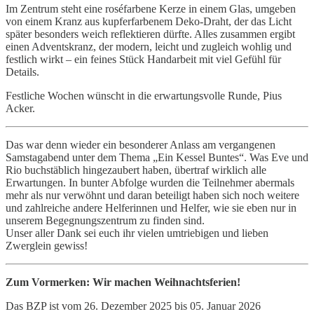
Im Zentrum steht eine roséfarbene Kerze in einem Glas, umgeben
von einem Kranz aus kupferfarbenem Deko-Draht, der das Licht
später besonders weich reflektieren dürfte. Alles zusammen ergibt
einen Adventskranz, der modern, leicht und zugleich wohlig und
festlich wirkt – ein feines Stück Handarbeit mit viel Gefühl für
Details.
Festliche Wochen wünscht in die erwartungsvolle Runde, Pius
Acker.
Das war denn wieder ein besonderer Anlass am vergangenen
Samstagabend unter dem Thema „Ein Kessel Buntes“. Was Eve und
Rio buchstäblich hingezaubert haben, übertraf wirklich alle
Erwartungen. In bunter Abfolge wurden die Teilnehmer abermals
mehr als nur verwöhnt und daran beteiligt haben sich noch weitere
und zahlreiche andere Helferinnen und Helfer, wie sie eben nur in
unserem Begegnungszentrum zu finden sind.
Unser aller Dank sei euch ihr vielen umtriebigen und lieben
Zwerglein gewiss!
Zum Vormerken: Wir machen Weihnachtsferien!
Das BZP ist vom 26. Dezember 2025 bis 05. Januar 2026