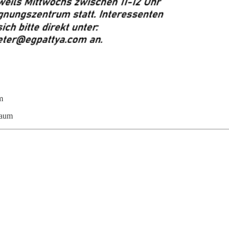
m
raum