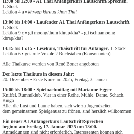
11:00
bis
12:00 ▪ A1 Thai Anfängerkurs Lautschrift/Sprechen
,
1. Stock
Lektion 4 a
▪
khr
øø
p khruua khon Thai
13:00
bis
14:00 ▪ Laufender A1 Thai Anfängerkurs Lautschrift
,
1. Stock
Lektion 9 c ▪ gii moong/thum khrap/kha? - gii tschuamoong
khrap/kha?
14:15
bis
15:15 ▪ Lesekurs, Thaischrift für Anfänger
, 1. Stock
Lektion 6 ▪ getarnte Vokale 2 Buchstaben (Konsonanten)
Alle Thaikurse werden von René Boner angeboten
Der letzte Thaikurs in diesem Jahr:
20. Dezember
▪
Erste Kurse im 2025, Freitag, 3. Januar
15:00
bis
18:00 ▪ Spielnachmittag mit Marianne Egger
Kniffel, Rummiklub, Vier in einer Reihe, Mühle, Dame, Schach,
Bingo
Alle, die Lust und Laune haben, sich wie zu Jugendzeiten
dem gemeinsamen Spielgenuss zu frönen, sind herzlich willkommen
Ein neuer A1 Anfängerkurs Lautschrift/Sprechen
beginnt am Freitag, 17. Januar 2025 um 13:00.
Anmeldungen sind nicht erforderlich, Interessenten können sich