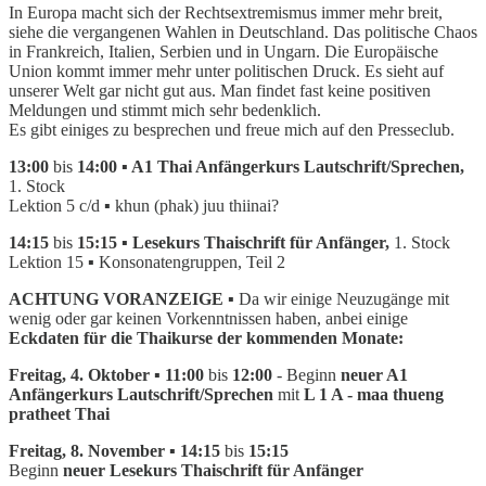
In Europa macht sich der Rechtsextremismus immer mehr breit,
siehe die vergangenen Wahlen in Deutschland. Das politische Chaos
in Frankreich, Italien, Serbien und in Ungarn. Die Europäische
Union kommt immer mehr unter politischen Druck. Es sieht auf
unserer Welt gar nicht gut aus. Man findet fast keine positiven
Meldungen und stimmt mich sehr bedenklich.
Es gibt einiges zu besprechen und freue mich auf den Presseclub.
13:00
bis
14:00 ▪ A1 Thai Anfängerkurs Lautschrift/Sprechen,
1. Stock
Lektion
5 c/d ▪ khun (phak) juu thiinai?
14:15
bis
15:15 ▪ Lesekurs Thaischrift für Anfänger,
1. Stock
Lektion 15 ▪ Konsonatengruppen, Teil 2
ACHTUNG VORANZEIGE
▪ Da wir einige Neuzugänge mit
wenig oder gar keinen Vorkenntnissen haben, anbei einige
Eckdaten für die Thaikurse der kommenden Monate:
Freitag, 4. Oktober ▪ 11:00
bis
12:00
- Beginn
neuer A1
Anfängerkurs Lautschrift/Sprechen
mit
L 1 A - maa thueng
pratheet Thai
Freitag, 8. November ▪ 14:15
bis
15:15
Beginn
neuer Lesekurs Thaischrift für Anfänger