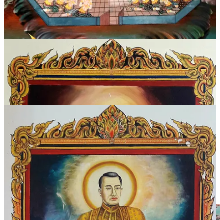
Im zweiten Stock befinden sich zahlreiche Fresken mit den Portraits
von Mitgliedern der Chakri-Dynastie sowie weiterer berühmter
Herrscher in der Geschichte Thailands.
Im obersten Stock der Chedi befindet sich eine Glaskuppel, unter
der buddhistische Reliquien verwahrt werden.