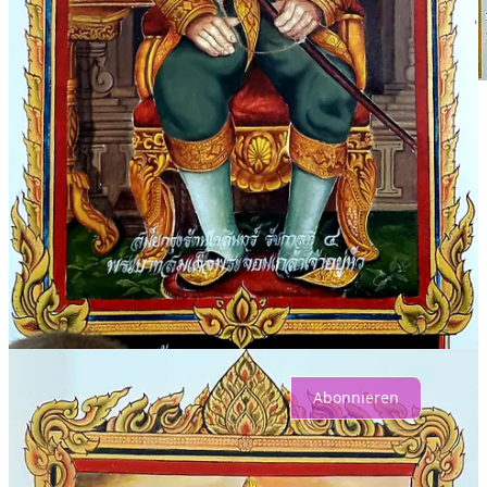
Teilen
Zurück
Weiter
Oben
Neueste
Keine Posts
Sind Sie bereit für mehr?
Abonnieren
© 2026 Protestant Congregation Association Pattaya
·
Datenschutz
∙
Bedingungen
∙
Hinweis zur Erfassung