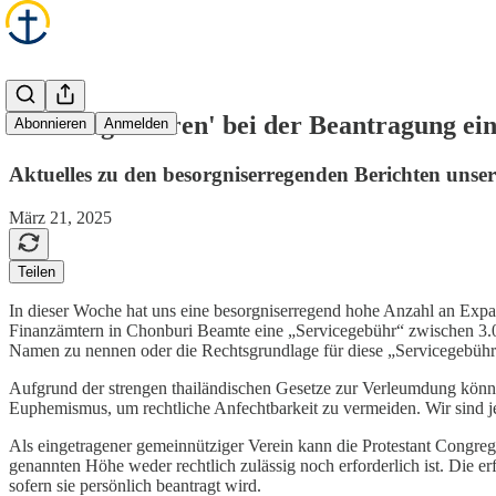
'Servicegebühren' bei der Beantragung e
Abonnieren
Anmelden
Aktuelles zu den besorgniserregenden Berichten unse
März 21, 2025
Teilen
In dieser Woche hat uns eine besorgniserregend hohe Anzahl an Expat
Finanzämtern in Chonburi Beamte eine „Servicegebühr“ zwischen 3.00
Namen zu nennen oder die Rechtsgrundlage für diese „Servicegebühr
Aufgrund der strengen thailändischen Gesetze zur Verleumdung könne
Euphemismus, um rechtliche Anfechtbarkeit zu vermeiden. Wir sind jed
Als eingetragener gemeinnütziger Verein kann die Protestant Congreg
genannten Höhe weder rechtlich zulässig noch erforderlich ist. Die e
sofern sie persönlich beantragt wird.