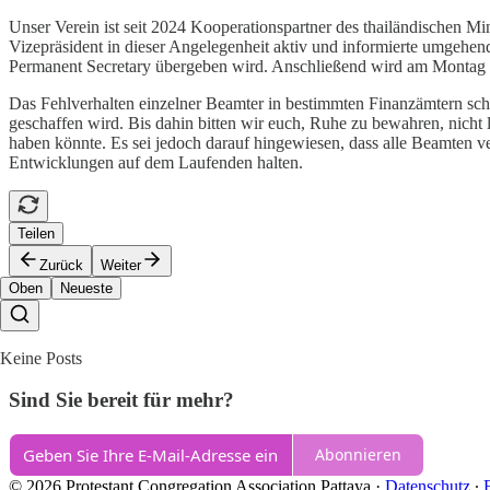
Unser Verein ist seit 2024 Kooperationspartner des thailändischen Mi
Vizepräsident in dieser Angelegenheit aktiv und informierte umgehe
Permanent Secretary übergeben wird. Anschließend wird am Montag de
Das Fehlverhalten einzelner Beamter in bestimmten Finanzämtern schad
geschaffen wird. Bis dahin bitten wir euch, Ruhe zu bewahren, nicht
haben könnte. Es sei jedoch darauf hingewiesen, dass alle Beamten v
Entwicklungen auf dem Laufenden halten.
Teilen
Zurück
Weiter
Oben
Neueste
Keine Posts
Sind Sie bereit für mehr?
Abonnieren
© 2026 Protestant Congregation Association Pattaya
·
Datenschutz
∙