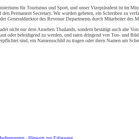
nisteriums für Tourismus und Sport, und unser Vizepräsident ist im Min
nd den Permanent Secretary. Wir wurden gebeten, ein Schreiben zu ver
r Generaldirektor des Revenue Departments durch Mitarbeiter des Mini
et nicht nur dem Ansehen Thailands, sondern bestätigt auch alte Vorurt
 laut oder beleidigend zu werden, und raten dringend von Ton- und Bil
erpflichtet sind, ein Namensschild zu tragen oder ihren Namen am Schr
Bedingungen
∙
Hinweis zur Erfassung