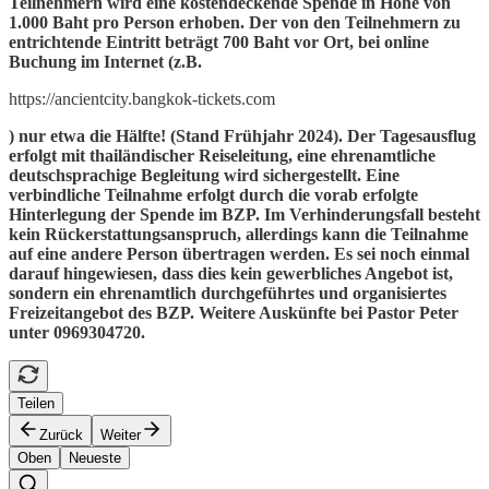
Teilnehmern wird eine kostendeckende Spende in Höhe von
1.000 Baht pro Person erhoben. Der von den Teilnehmern zu
entrichtende Eintritt beträgt 700 Baht vor Ort, bei online
Buchung im Internet (z.B.
https://ancientcity.bangkok-tickets.com
) nur etwa die Hälfte! (Stand Frühjahr 2024). Der Tagesausflug
erfolgt mit thailändischer Reiseleitung, eine ehrenamtliche
deutschsprachige Begleitung wird sichergestellt. Eine
verbindliche Teilnahme erfolgt durch die vorab erfolgte
Hinterlegung der Spende im BZP. Im Verhinderungsfall besteht
kein Rückerstattungsanspruch, allerdings kann die Teilnahme
auf eine andere Person übertragen werden. Es sei noch einmal
darauf hingewiesen, dass dies kein gewerbliches Angebot ist,
sondern ein ehrenamtlich durchgeführtes und organisiertes
Freizeitangebot des BZP. Weitere Auskünfte bei Pastor Peter
unter 0969304720.
Teilen
Zurück
Weiter
Oben
Neueste