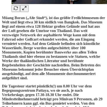
Müang Boran („
Alte Stadt“)
, ist das größte Freilichtmuseum der
Welt und liegt etwa 30 km südlich von Bangkok. Das Museum
liegt auf einem etwa 128 Hektar großen Gelände und hat aus
der Luft gesehen die Umrisse von Thailand. Das weit
verzweigte Netzwerk der asphaltierte Wege kann mit dem
Fahrrad oder Golfcart erkundet werden, die am Eingang
vermietet werden. Auf dem Gelände befinden sich künstliche
Wasserläufe, Berge wurden aufgeschüttet; über 100
Monumente, Kopien berühmter Bauwerke aus allen Teilen
Thailands sind hier ebenso zu bestaunen wie Statuen, welche
Werke der thailändischen Literatur und berühmte
Begebenheiten der Geschichte nachstellen. Beim Betreten des
Museums bekommt jeder Besucher einen Übersichtsplan
ausgehändigt, auf dem alle Monumente durchnummeriert
aufgeführt sind.
Die Tagestour startet pünktlich(!) um 8.00 Uhr vor dem
Begegnungszentrum Pattaya, wo sie auch, je nach
Verkehrslage, gegen 17.30-18.30 Uhr endet. Die
Mindestteilnehmerzahl beträgt pro Minivan 9 Personen, ab 29
Teilnehmern kann ggf. ein Bus gemietet werden. Von den