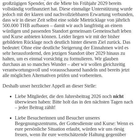
großzügigen Spender, der die Miete bis Frühjahr 2029 bereits
vollständig vorfinanziert hat. Diese einmalige Unterstützung wurde
jedoch mit der klaren und nachvollziehbaren Erwartung verbunden,
dass wir in dieser Zeit selbst eine solide Mietrücklage von jährlich
500.000 THB aufbauen – damit wir auch langfristig an einem
würdigen und passenden Standort gemeinsam Gemeinschaft leben
und Kurse anbieten können. Leider liegen wir mit der bisher
gebildeten Rücklage noch deutlich hinter diesem Ziel zurück. Das
bedeutet: Ohne eine deutliche Steigerung der Einnahmen wird es
sehr herausfordernd, den jetzigen Standort über 2029 hinaus zu
halten, um es einmal vorsichtig zu formulieren. Wir glauben
durchaus an so manches Wunder – aber wir wollen gleichzeitig
verantwortungsvoll und vorausschauend handeln und bereits jetzt
alle möglichen Alternativen prüfen und vorbereiten.
Deshalb unser herzlicher Appell an dieser Stelle:
Liebe Mitglieder, die den Jahresbeitrag 2026 noch
nicht
überwiesen haben: Bitte holt das in den nächsten Tagen nach
– jeder Beitrag zählt!
Liebe Besucherinnen und Besucher unseres
Begegnungszentrums, der Gottesdienste und Kurse: Wenn es
eure persönliche Situation erlaubt, würden wir uns riesig
freuen, wenn ihr eure wertschätzende Haltung gegenüber